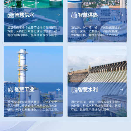
智慧供水
智慧供热
通过在供水各个业务节点推出智慧解决
通过源、网、站、楼、户的数据整合及
方案，从而提升水务行业管理水平、改
改造，实现工艺数字化、调控智能化、
善水资源利用率、提高社会节水节能意
管理精准化，最终到达能耗长效管理，
识。
有效提升企业效益
智慧工业
智慧水利
通过感知层获取用水数据，加强工业中
通过对河湖、涵洞、灌区等场景关键点
用水管理，促进企业用水相关信息的准
的计量，形成水利系统数据汇集、数据
确性、科学性和精细化，为工业用水管
存储、数据展示等综合性服务
理制度考核提供手段和依据