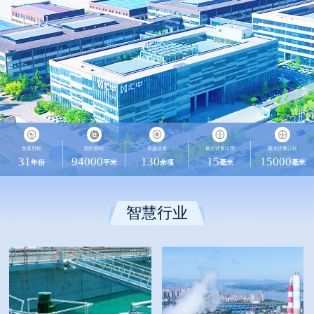
发展历程
园区面积
卓越技术
最小计量口径
最大计量口径
31
94000
130
15
15000
年份
平米
余项
毫米
毫米
智慧行业